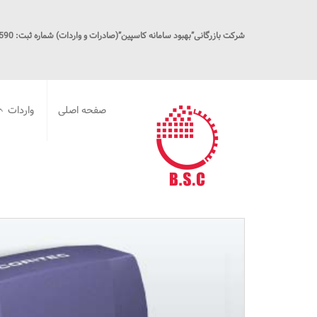
شرکت بازرگانی”بهبود سامانه کاسپین”(صادرات و واردات) شماره ثبت: 16590
صفحه اصلی
واردات
دیتالاگر ف
تجهیزات کا
ایستگاه CNG
پاک کننده 
پروبیوتیک