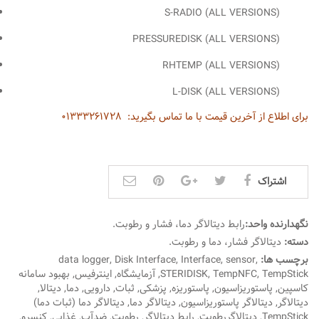
S-RADIO (ALL VERSIONS)
PRESSUREDISK (ALL VERSIONS)
RHTEMP (ALL VERSIONS)
L-DISK (ALL VERSIONS)
برای اطلاع از آخرین قیمت با ما تماس بگیرید:
۰۱۳۳۳۲۶۱۷۲۸
WWW.IRANABZAR.ORG
اشتراک
نگهدارنده واحد:
رابط دیتالاگر دما، فشار و رطوبت
.
دسته:
دیتالاگر فشار، دما و رطوبت
.
برچسب ها:
,
sensor
,
Interface
,
Disk Interface
,
data logger
TempStick
,
TempNFC
,
STERIDISK
,
آزمایشگاه
,
اینترفیس
,
بهبود سامانه
کاسپین
,
پاستوریزاسیون
,
پاستوریزه
,
پزشکی
,
ثبات
,
دارویی
,
دما
,
دیتالا
,
دیتالاگر
,
دیتالاگر پاستوریزاسیون
,
دیتالاگر دما
,
دیتالاگر دما (ثبات دما)
TempStick
,
دیتالاگررطوبت
,
رابط دیتالاگر
,
رطوبت
,
ضدآب
,
غذایی
,
کنسرو
,