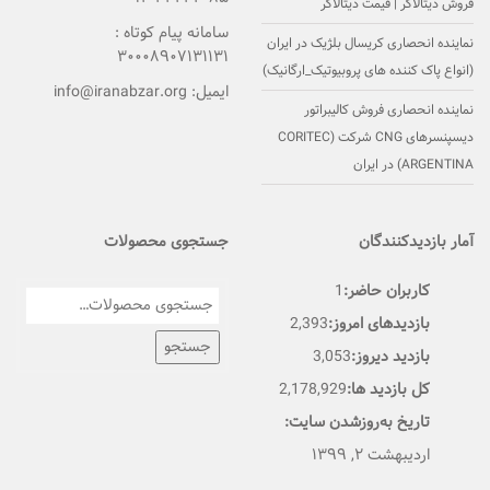
فروش دیتالاگر | قیمت دیتالاگر
سامانه پیام کوتاه :
نماینده انحصاری کریسال بلژیک در ایران
۳۰۰۰۸۹۰۷۱۳۱۱۳۱
(انواع پاک کننده های پروبیوتیک_ارگانیک)
ایمیل:
info@iranabzar.org
نماینده انحصاری فروش کالیبراتور
دیسپنسرهای CNG شرکت (CORITEC
(ARGENTINA در ایران
آمار بازدیدکنندگان
جستجوی محصولات
کاربران حاضر:
1
بازدیدهای امروز:
2,393
جستجو
بازدید دیروز:
3,053
کل بازدید ها:
2,178,929
تاریخ به‌روزشدن سایت:
اردیبهشت ۲, ۱۳۹۹