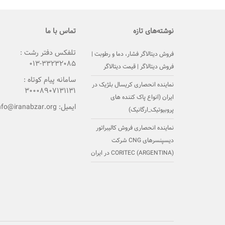
نوشته‌های تازه
تماس با ما
تلفکس دفتر رشت :
فروش دیتالاگر فشار، دما و رطوبت |
۳۳۲۳۲۰۸۵-۰۱۳
فروش دیتالاگر | قیمت دیتالاگر
سامانه پیام کوتاه :
نماینده انحصاری کریسال بلژیک در
۳۰۰۰۸۹۰۷۱۳۱۱۳۱
ایران (انواع پاک کننده های
ایمیل:
nfo@iranabzar.org
پروبیوتیک_ارگانیک)
نماینده انحصاری فروش کالیبراتور
دیسپنسرهای CNG شرکت
(CORITEC (ARGENTINA در ایران