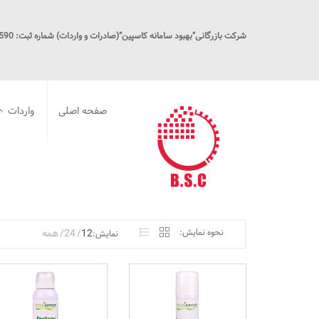
شرکت بازرگانی”بهبود سامانه کاسپین”(صادرات و واردات) شماره ثبت: 16590
صفحه اصلی
واردات
دیتالاگر ف
تجهیزات کا
ایستگاه CNG
پاک کننده 
پروبیوتیک
نحوه نمایش:
12
24
همه
نمایش: